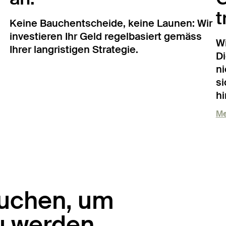
t
Keine Bauchentscheide, keine Launen: Wir
investieren Ihr Geld regelbasiert gemäss
Wi
Ihrer langristigen Strategie.
Di
ni
si
hi
Me
auchen, um
zu werden.