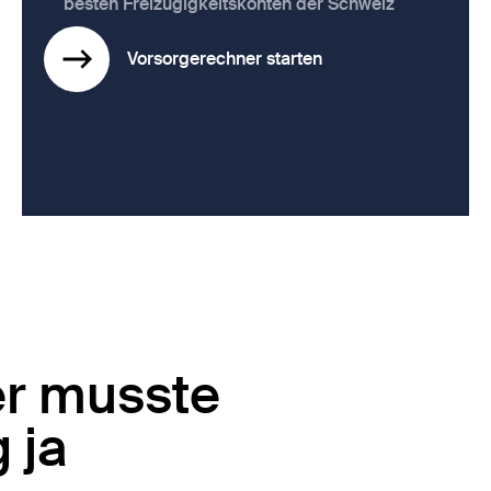
besten Freizügigkeitskonten der Schweiz
Vorsorgerechner starten
er musste
 ja