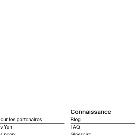
Connaissance
our les partenaires
Blog
as Yuh
FAQ
as neon
Glossaire