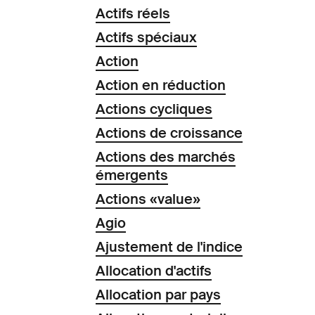
Actifs réels
Actifs spéciaux
Action
Action en réduction
Actions cycliques
Actions de croissance
Actions des marchés
émergents
Actions «value»
Agio
Ajustement de l'indice
Allocation d'actifs
Allocation par pays