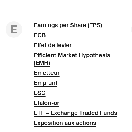
Earnings per Share (EPS)
E
ECB
Effet de levier
Efficient Market Hypothesis
(EMH)
Émetteur
Emprunt
ESG
Étalon-or
ETF – Exchange Traded Funds
Exposition aux actions