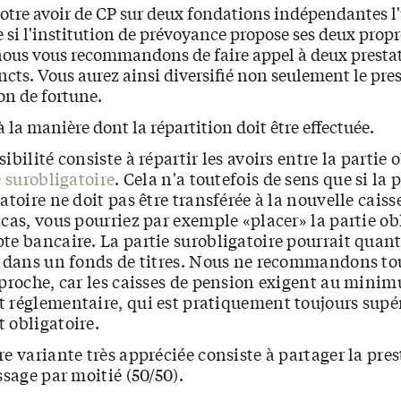
otre avoir de CP sur deux fondations indépendantes l
 si l'institution de prévoyance propose ses deux propr
nous vous recommandons de faire appel à deux prestat
incts. Vous aurez ainsi diversifié non seulement le pre
ion de fortune.
à la manière dont la répartition doit être effectuée.
ibilité consiste à répartir les avoirs entre la partie o
e surobligatoire
. Cela n'a toutefois de sens que si la 
atoire ne doit pas être transférée à la nouvelle caiss
cas, vous pourriez par exemple «placer» la partie ob
e bancaire. La partie surobligatoire pourrait quant 
e dans un fonds de titres. Nous ne recommandons to
proche, car les caisses de pension exigent au mini
 réglementaire, qui est pratiquement toujours supé
 obligatoire.
e variante très appréciée consiste à partager la pre
ssage par moitié (50/50).