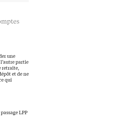
comptes
der une
l’autre partie
 retraite,
dépôt et de ne
ce qui
re passage LPP