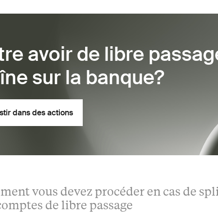
tre avoir de libre passag
aîne sur la banque?
stir dans des actions
ment vous devez procéder en cas de spli
comptes de libre passage