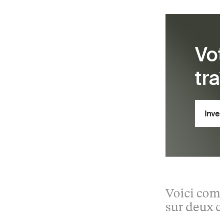
Vo
tr
Inve
Voici com
sur deux 