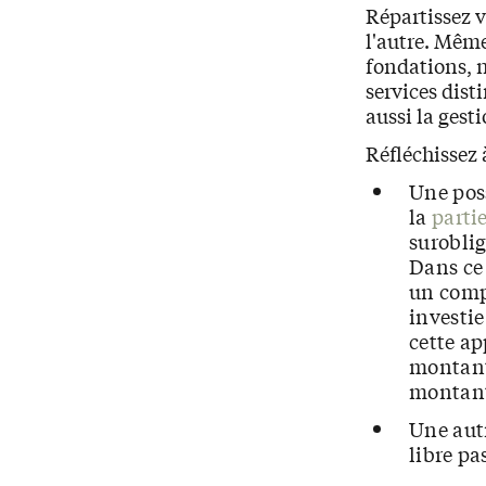
Répartissez v
l'autre. Même
fondations, 
services dist
aussi la gest
Réfléchissez 
Une poss
la
parti
suroblig
Dans ce 
un compt
investi
cette ap
montant
montant
Une autr
libre pa