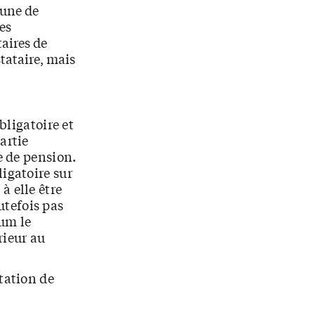
'une de
es
aires de
stataire, mais
bligatoire et
partie
e de pension.
ligatoire sur
à elle être
utefois pas
mum le
rieur au
station de