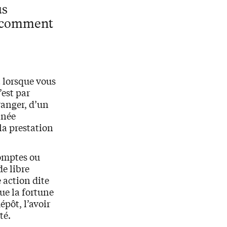
us
t comment
t lorsque vous
’est par
ranger, d’un
nnée
la prestation
comptes ou
e libre
e action dite
que la fortune
épôt, l’avoir
té.