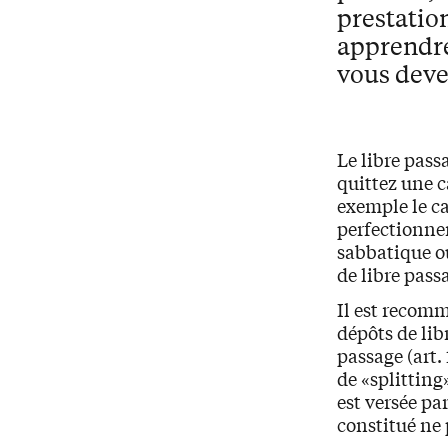
prestatio
apprendre
vous deve
Le libre pass
quittez une c
exemple le ca
perfectionne
sabbatique ou
de libre pass
Il est recomm
dépôts de lib
passage (art. 
de «splitting
est versée pa
constitué ne 