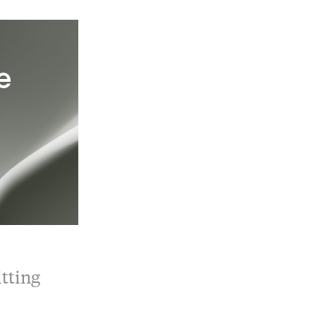
e
tting