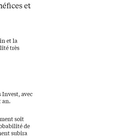
néfices et
n et la
ité très
 Invest, avec
 an.
ement soit
obabilité de
ment subira