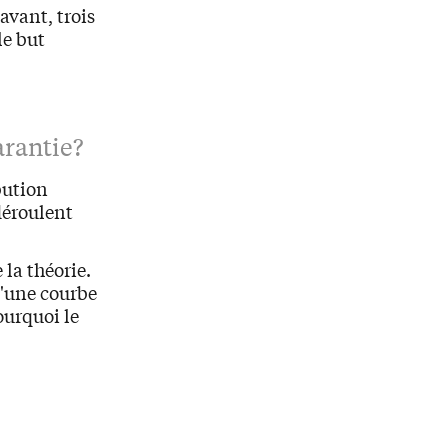
avant, trois
le but
arantie?
ibution
déroulent
 la théorie.
u'une courbe
ourquoi le