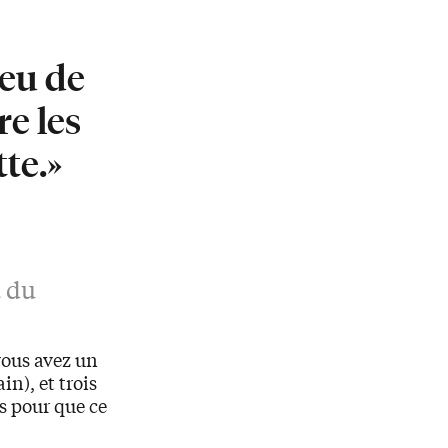
jeu de
e les
tte.»
t du
vous avez un
in), et trois
es pour que ce