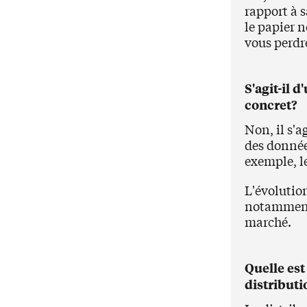
rapport à s
le papier 
vous perdre
S'agit-il 
concret?
Non, il s'a
des donnée
exemple, le
L'évolution
notamment
marché.
Quelle est 
distribut