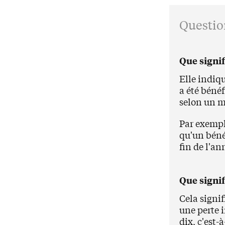
Questio
Que signif
Elle indiq
a été bénéf
selon un m
Par exempl
qu'un bénéf
fin de l'an
Que signif
Cela signif
une perte 
dix, c'est-