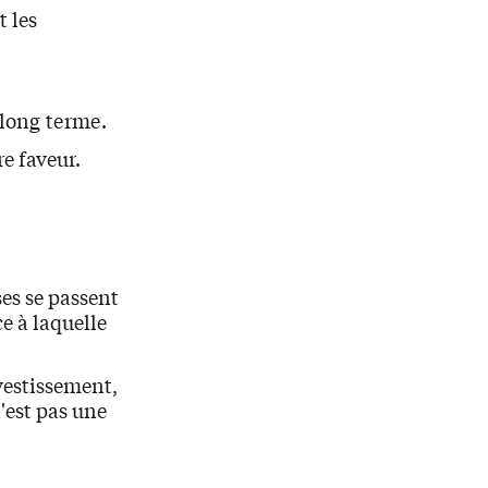
t les
 long terme.
re faveur.
ses se passent
ce à laquelle
vestissement,
n'est pas une