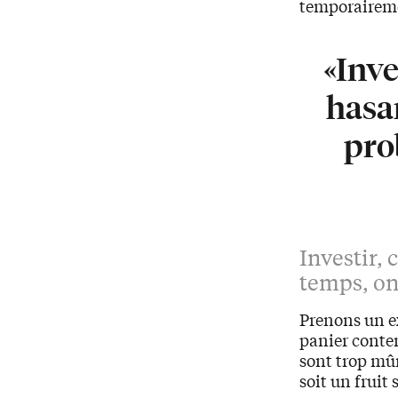
temporaireme
«Inve
hasa
prob
Investir, 
temps, on
Prenons un ex
panier conten
sont trop mûr
soit un fruit 