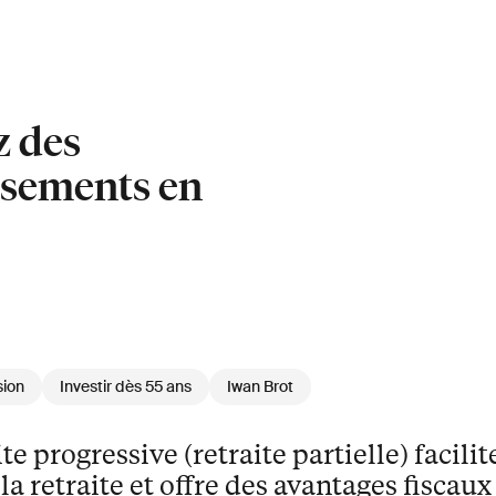
z des
rsements en
sion
Investir dès 55 ans
Iwan Brot
te progressive (retraite partielle) facilit
la retraite et offre des avantages fiscaux