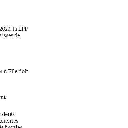
2023, la LPP
aisses de
ur. Elle doit
ont
sidérés
férentes
s fiscales.