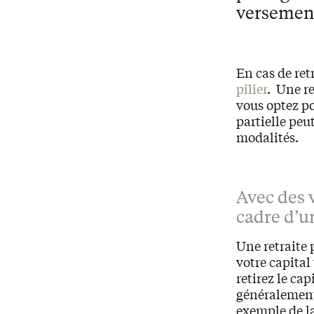
versement
En cas de ret
pilier
. Une re
vous optez p
partielle peu
modalités.
Avec des 
cadre d’un
Une retraite 
votre capital
retirez le ca
généralement 
exemple de la