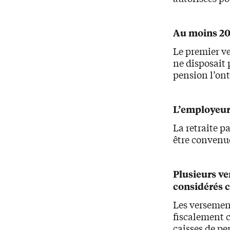
Au moins 20
Le premier ve
ne disposait 
pension l’ont
L’employeur
La retraite pa
être conven
Plusieurs v
considérés 
Les versement
fiscalement 
caisses de pen