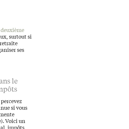
e
deuxième
ux, surtout si
retraite
aniser ses
ans le
impôts
s percevez
inue si vous
ugmente
). Voici un
ial, impôts