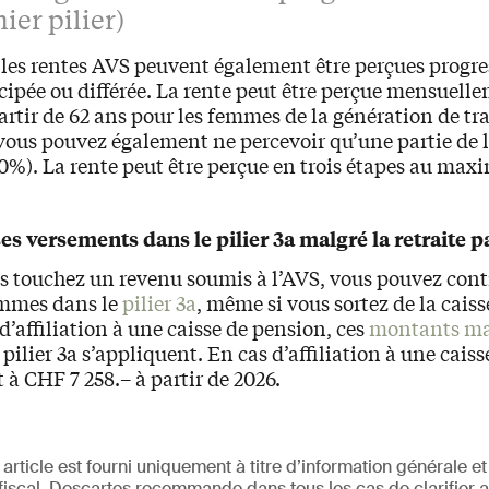
ier pilier)
 les rentes AVS peuvent également être perçues progr
ipée ou différée. La rente peut être perçue mensuelle
partir de 62 ans pour les femmes de la génération de tr
vous pouvez également ne percevoir qu’une partie de 
80%). La rente peut être perçue en trois étapes au ma
es versements dans le pilier 3a malgré la retraite pa
s touchez un revenu soumis à l’AVS, vous pouvez cont
ommes dans le
pilier 3a
, même si vous sortez de la cais
d’affiliation à une caisse de pension, ces
montants m
pilier 3a s’appliquent. En cas d’affiliation à une cais
t à CHF 7 258.– à partir de 2026.
 article est fourni uniquement à titre d’information générale et
fiscal. Descartes recommande dans tous les cas de clarifier a