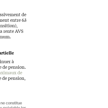
essivement de
ment entre 63
ansition),
la rente AVS
ximum.
rtielle
inuer à
se de pension.
aximaux de
se de pension,
 ne constitue
u préalable les