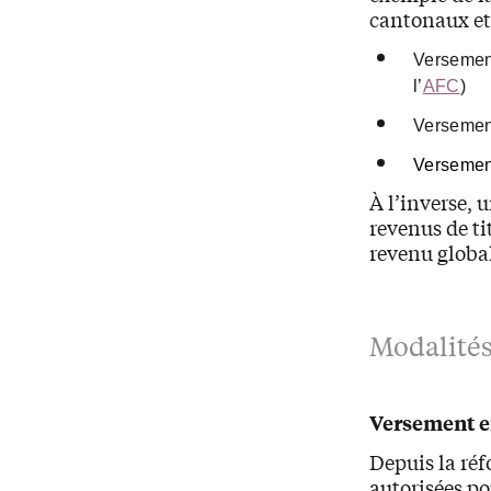
cantonaux et
Versement
l’
AFC
)
Versement
Versement
À l’inverse, 
revenus de ti
revenu globa
Modalités 
Versement e
Depuis la ré
autorisées po