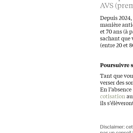
AVS (prem
Depuis 2024,
manière antic
et 70 ans (à 
sachant que 
(entre 20 et 
Poursuivre s
Tant que vou
verser des s
En l’absence 
cotisation
au 
ils s’élèveron
Disclaimer: cet
pas un conseil 