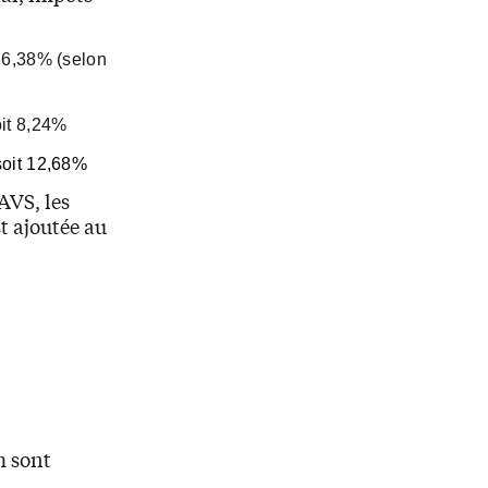
 6,38% (selon
it 8,24%
soit 12,68%
 AVS, les
st ajoutée au
m sont