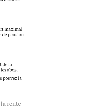
port maximal
se de pension
t de la
 les abus.
us pouvez la
la rente