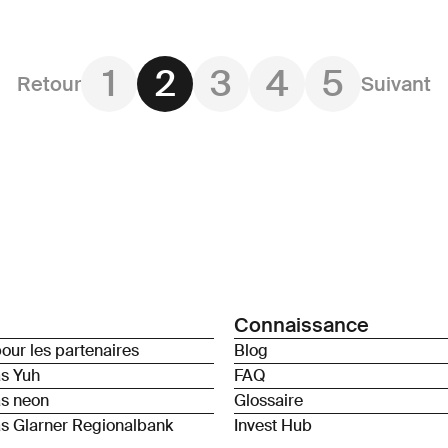
1
2
3
4
5
Retour
Suivant
Connaissance
our les partenaires
Blog
as Yuh
FAQ
as neon
Glossaire
s Glarner Regionalbank
Invest Hub