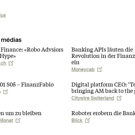
lus
 médias
 Finance: «Robo Advsiors
Banking APIs läuten die
 Hype»
Revolution in der Finan
ein
.ch
Moneycab
01 S05 – FinanzFabio
Digital platform CEO: ‘Te
bringing AM back to the 
o
Citywire Switerland
 um zu bleiben
Roboter erobern die Ban
 Monat
Blick