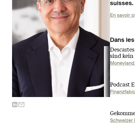
suisses.
En savoir p
Dans les
Descartes
sind kein
Moneyland
Podcast E
Finanzfabi
Gekommen
Schweizer