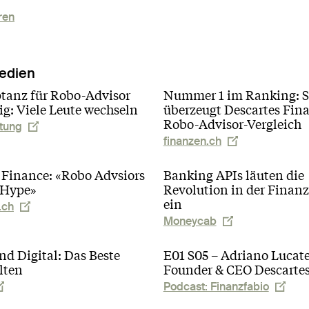
ren
edien
tanz für Robo-Advisor
Nummer 1 im Ranking: 
tig: Viele Leute wechseln
überzeugt Descartes Fin
Robo-Advisor-Vergleich
tung
finanzen.ch
 Finance: «Robo Advsiors
Banking APIs läuten die
 Hype»
Revolution in der Finan
ein
.ch
Moneycab
d Digital: Das Beste
E01 S05 – Adriano Lucatel
lten
Founder & CEO Descar­te
Podcast: Finanzfabio