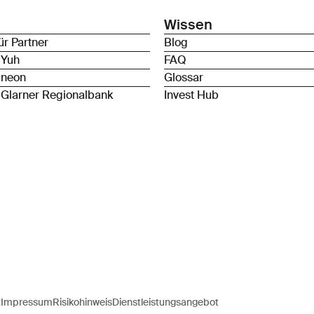
Wissen
ür Partner
Blog
 Yuh
FAQ
 neon
Glossar
 Glarner Regionalbank
Invest Hub
z
Impressum
Risikohinweis
Dienstleistungsangebot