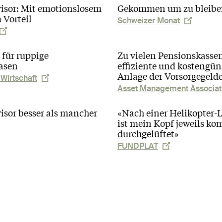
isor: Mit emotionslosem
Gekommen um zu bleibe
 Vorteil
Schweizer Monat
 für ruppige
Zu vielen Pensionskassen 
asen
effiziente und kostengün
Anlage der Vorsorgegeld
Wirtschaft
Asset Management Associat
sor besser als mancher
«Nach einer Heli­kopter
ist mein Kopf jeweils ko
durch­gelüftet»
FUNDPLAT