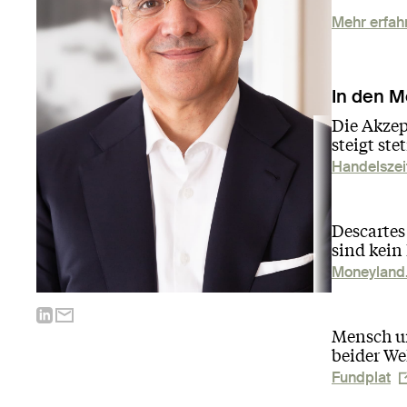
Mehr erfah
In den M
Die Akzep
steigt ste
Handelszei
Descartes
sind kein
Moneyland
Mensch un
beider We
Fundplat