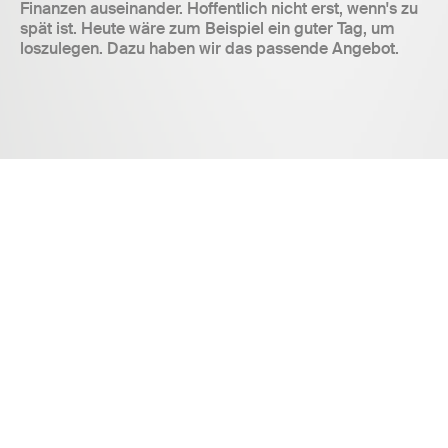
Finanzen auseinander. Hoffentlich nicht erst, wenn's zu
spät ist. Heute wäre zum Beispiel ein guter Tag, um
loszulegen. Dazu haben wir das passende Angebot.
Säule 3a
Sind Sie 65 und möchten für die Pension sparen? Viel
Erfolg. Andernfalls haben Sie das Glück, dass Sie hier
beim vielleicht transparentesten Anbieter von 3a-
Lösungen in der Schweiz gelandet sind.
Vorsorgerechner starten