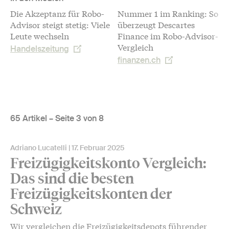
Die Akzeptanz für Robo-
Nummer 1 im Ranking: So
Advisor steigt stetig: Viele
überzeugt Descartes
L
Leute wechseln
Finance im Robo-Advisor-
P
Vergleich
Handelszeitung
finanzen.ch
65 Artikel – Seite 3 von 8
Adriano Lucatelli
17. Februar 2025
Freizügigkeitskonto Vergleich:
Das sind die besten
Freizügigkeitskonten der
Schweiz
Wir vergleichen die Freizügigkeitsdepots führender