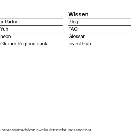
Wissen
ür Partner
Blog
 Yuh
FAQ
 neon
Glossar
 Glarner Regionalbank
Invest Hub
z
Impressum
Risikohinweis
Dienstleistungsangebot