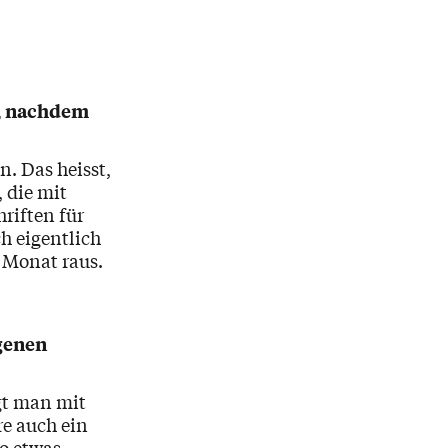
e, nachdem
. Das heisst,
, die mit
hriften für
h eigentlich
 Monat raus.
igenen
gt man mit
re auch ein
o etwas