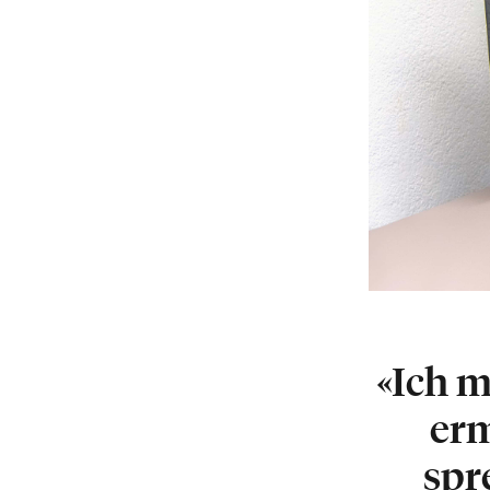
«Ich m
erm
spr