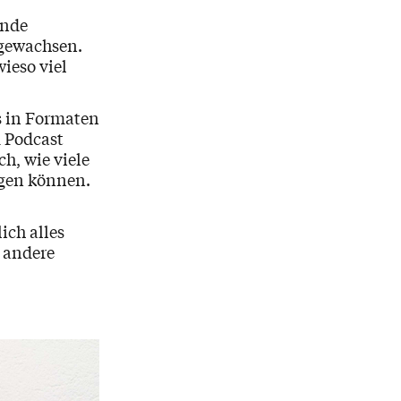
ende
 gewachsen.
wieso viel
ns in Formaten
m Podcast
h, wie viele
agen können.
ich alles
 andere