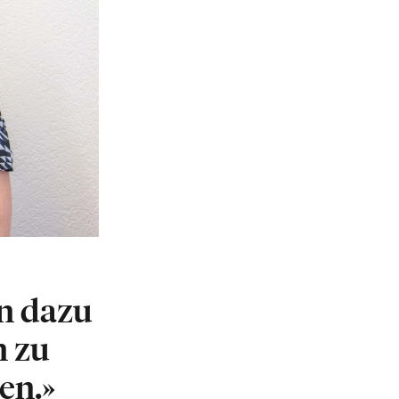
en dazu
n zu
en.»