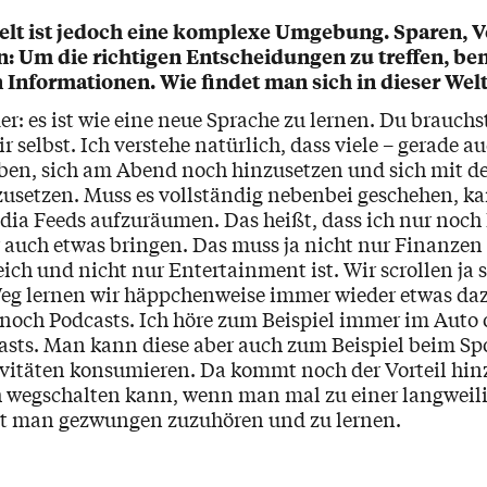
elt ist jedoch eine komplexe Umgebung. Sparen, 
n: Um die richtigen Entscheidungen zu treffen, be
n Informationen. Wie findet man sich in dieser Wel
r: es ist wie eine neue Sprache zu lernen. Du brauchs
r selbst. Ich verstehe natürlich, dass viele – gerade a
aben, sich am Abend noch hinzusetzen und sich mit
usetzen. Muss es vollständig nebenbei geschehen, ka
edia Feeds aufzuräumen. Das heißt, dass ich nur noc
r auch etwas bringen. Das muss ja nicht nur Finanzen 
eich und nicht nur Entertainment ist. Wir scrollen ja 
eg lernen wir häppchenweise immer wieder etwas daz
h noch Podcasts. Ich höre zum Beispiel immer im Auto
sts. Man kann diese aber auch zum Beispiel beim Spo
vitäten konsumieren. Da kommt noch der Vorteil hin
h wegschalten kann, wenn man mal zu einer langweili
ist man gezwungen zuzuhören und zu lernen.