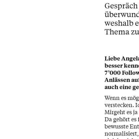
Gespräch m
überwunde
weshalb e
Thema zu
Liebe Angela
besser kenne
7’000 Follow
Anlässen auf
auch eine ge
Wenn es mögl
verstecken. I
Mirgeht es j
Da gehört es 
bewusste Ent
normalisiert