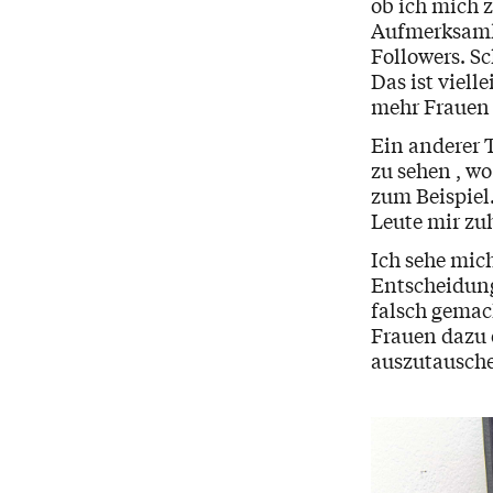
ob ich mich z
Aufmerksamke
Followers. Sc
Das ist viell
mehr Frauen 
Ein anderer T
zu sehen , wo
zum Beispiel
Leute mir zu
Ich sehe mic
Entscheidunge
falsch gemac
Frauen dazu 
auszutausch