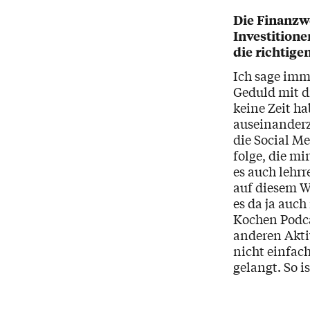
Die Finanzw
Investitione
die richtige
Ich sage imme
Geduld mit di
keine Zeit h
auseinanderz
die Social M
folge, die mi
es auch lehrr
auf diesem W
es da ja auc
Kochen Podca
anderen Akti
nicht einfac
gelangt. So 