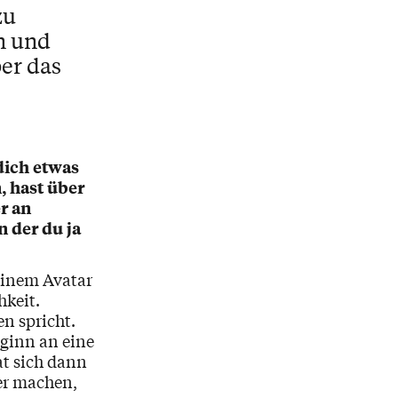
zu
n und
ber das
dich etwas
, hast über
r an
n der du ja
einem Avatar
hkeit.
n spricht.
eginn an eine
at sich dann
er machen,