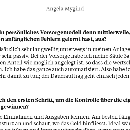
Angela Mygind
ein persönliches Vorsorgemodell denn mittlerweil
n anfänglichen Fehlern gelernt hast, aus?
dsätzlich sehr langweilig unterwegs in meinen Anlagen
e sehr passiv. Bei der Vorsorge habe ich meine Säule 3a
n Anteil wie möglich angelegt ist, so dass die Wertsc
. Ich habe das ganze auch automatisiert. Also habe ic
ehr damit zu tun; der Dauerauftrag geht einfach jeden
h den ersten Schritt, um die Kontrolle über die e
 gewinnen?
die Einnahmen und Ausgaben kennen. Am besten fän
turz an und schaut, wo das Geld hinfliesst. Ideal wä
in zu führen und immer aufzuschreiben, wenn man w