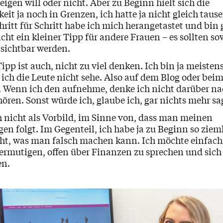
eigen will oder nicht. Aber zu Beginn hielt sich die
it ja noch in Grenzen, ich hatte ja nicht gleich taus
hritt für Schritt habe ich mich herangetastet und bin
eicht ein kleiner Tipp für andere Frauen – es sollten so
sichtbar werden.
ipp ist auch, nicht zu viel denken. Ich bin ja meiste
 ich die Leute nicht sehe. Also auf dem Blog oder bei
. Wenn ich den aufnehme, denke ich nicht darüber nac
hören. Sonst würde ich, glaube ich, gar nichts mehr s
h nicht als Vorbild, im Sinne von, dass man meinen
n folgt. Im Gegenteil, ich habe ja zu Beginn so zieml
ht, was man falsch machen kann. Ich möchte einfach
ermutigen, offen über Finanzen zu sprechen und sich
en.