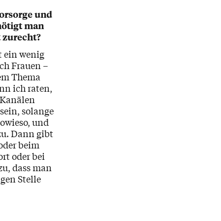
Vorsorge und
nötigt man
t zurecht?
t ein wenig
uch Frauen –
 dem Thema
nn ich raten,
h Kanälen
sein, solange
sowieso, und
u. Dann gibt
 oder beim
rt oder bei
zu, dass man
gen Stelle