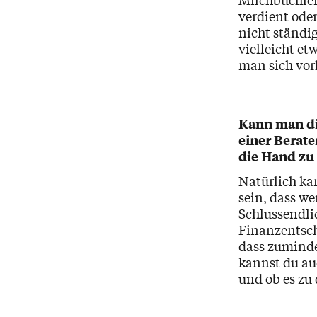
verdient ode
nicht ständi
vielleicht e
man sich vor
Kann man di
einer Berate
die Hand z
Natürlich ka
sein, dass we
Schlussendli
Finanzentsch
dass zuminde
kannst du auc
und ob es zu 