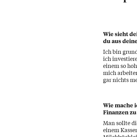
Wie sieht d
du aus deine
Ich bin grun
ich investier
einem so hohe
mich arbeiten
gar nichts m
Wie mache ic
Finanzen zu
Man sollte 
einem Kassens
Milchbüchle