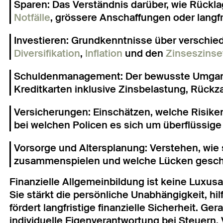
Sparen: Das Verständnis darüber, wie Rückl
Notfälle
, grössere Anschaffungen oder langfri
Investieren: Grundkenntnisse über verschie
Diversifikation
,
Inflation
und den
Zinseszinse
Schuldenmanagement: Der bewusste Umgang
Kreditkarten inklusive Zinsbelastung, Rück
Versicherungen: Einschätzen, welche Risiken
bei welchen Policen es sich um überflüssig
Vorsorge und Altersplanung: Verstehen, wie 
zusammenspielen und welche Lücken gesc
Finanzielle Allgemeinbildung ist keine Luxus
Sie stärkt die persönliche Unabhängigkeit, h
fördert langfristige finanzielle Sicherheit. G
individuelle Eigenverantwortung bei Steuern, 