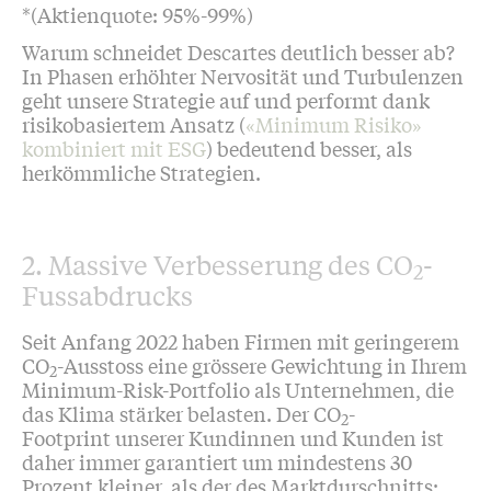
*(Aktienquote: 95%-99%)
Warum schneidet Descartes deutlich besser ab?
In Phasen erhöhter Nervosität und Turbulenzen
geht unsere Strategie auf und performt dank
risikobasiertem Ansatz (
«Minimum Risiko»
kombiniert mit ESG
) bedeutend besser, als
herkömmliche Strategien.
2. Massive Verbesserung des CO
-
2
Fussabdrucks
Seit Anfang 2022 haben Firmen mit geringerem
CO
-Ausstoss eine grössere Gewichtung in Ihrem
2
Minimum-Risk-Portfolio als Unternehmen, die
das Klima stärker belasten. Der CO
-
2
Footprint unserer Kundinnen und Kunden ist
daher immer garantiert um mindestens 30
Prozent kleiner, als der des Marktdurschnitts: