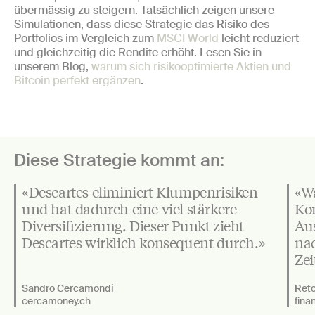
übermässig zu steigern. Tatsächlich zeigen unsere
Simulationen, dass diese Strategie das Risiko des
Portfolios im Vergleich zum
MSCI World
leicht reduziert
und gleichzeitig die Rendite erhöht. Lesen Sie in
unserem Blog,
warum sich risikooptimierte Aktien und
Bitcoin perfekt ergänzen
.
Diese Strategie kommt an:
«Descartes eliminiert Klumpenrisiken
«Wa
und hat dadurch eine viel stärkere
Kon
Diversifizierung. Dieser Punkt zieht
Aus
Descartes wirklich konsequent durch.»
na
Zei
Sandro Cercamondi
Reto
cercamoney.ch
fina