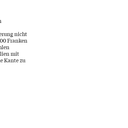
m
kerung nicht
500 Franken
hlen
lien mit
he Kante zu