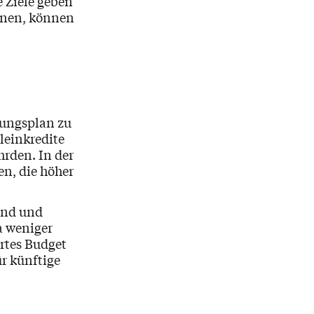
 Ziele geben
nnen, können
lungsplan zu
leinkredite
hrden. In der
en, die höher
end und
a weniger
ertes Budget
r künftige
.