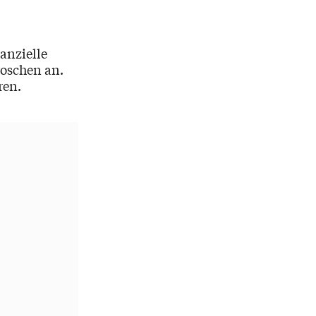
nanzielle
roschen an.
eren.