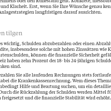
ehmens oder den Ruhestand geht. Konkrete, messbare
 und Klarheit. Erst, wenn Sie Ihre Wünsche genau ke
Anlagestrategien langfristigen darauf ausrichten.
en tilgen
 es wichtig, Schulden abzubezahlen oder einen Abzah
edite, insbesondere solche mit hohen Zinssätzen wie K
rtenschulden, können die finanzielle Sicherheit gefä
iz haben zehn Prozent der 18- bis 24-jährigen Schuld
anken sind.
zahlen Sie alle laufenden Rechnungen stets fortlauf
 dabei die Krankenkassenrechnung. Wem dieses Them
 unbedingt Hilfe und Beartung suchen, um ein detailli
. Durch die Rückzahlung der Schulden werden Mittel fü
 freigesetzt und die finanzielle Stabilität wird erhöht