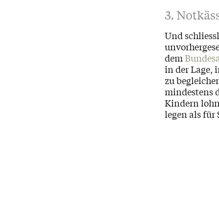
3. Notkäs
Und schliessl
unvorhergese
dem
Bundesam
in der Lage,
zu begleiche
mindestens dr
Kindern lohnt
legen als für 