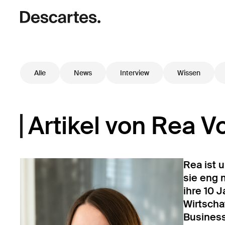
Alle
News
Interview
Wissen
Artikel von Rea V
Rea ist 
sie eng 
ihre 10 
Wirtscha
Business