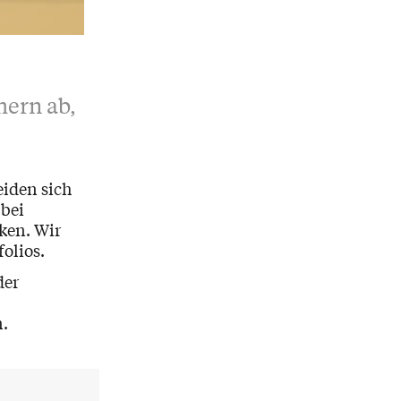
hern ab,
eiden sich
 bei
ken. Wir
folios.
der
n.