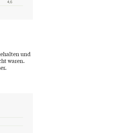
gehalten und
cht waren.
er.