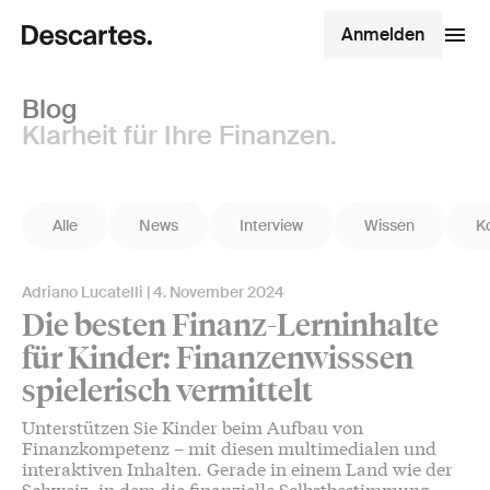
Anmelden
Blog
Klarheit für Ihre Finanzen.
Alle
News
Interview
Wissen
K
Adriano Lucatelli
4. November 2024
Die besten Finanz-Lerninhalte
für Kinder: Finanzenwisssen
spielerisch vermittelt
Unterstützen Sie Kinder beim Aufbau von
Finanzkompetenz – mit diesen multimedialen und
interaktiven Inhalten. Gerade in einem Land wie der
Schweiz, in dem die finanzielle Selbstbestimmung